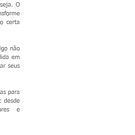
seja. O
ansforme
o certa
lgo não
dida em
ar seus
as para
o: desde
ores e