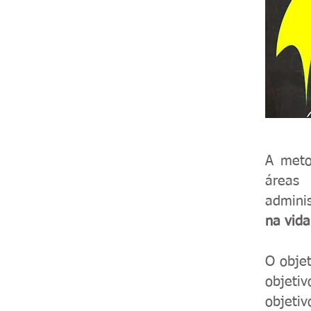
A meto
áreas 
admini
na vida
O objet
objeti
objetiv