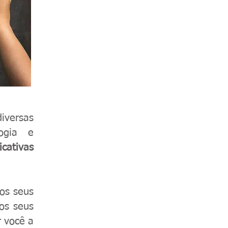
iversas
logia e
icativas
 os seus
os seus
r você a