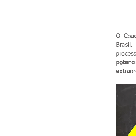
O Coac
Brasil
proces
potenc
extraor