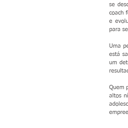
se des
coach f
e evol
para s
Uma pe
está s
um det
resulta
Quem p
altos n
adole
empree